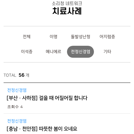
소리청 네트워크
치료사례
전체
이명
돌발성난청
어지럼증
이석증
메니에르
전정신경염
기타
56
TOTAL
개
전정신경염
[부산 · 사하점] 걸을 때 어질어질 합니다
4
전정신경염
[충남 · 천안점] 따뜻한 봄이 오네요