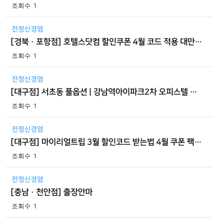
1
전정신경염
[경북 · 포항점] 호텔스닷컴 할인쿠폰 4월 코드 적용 대만 베이터우 온천 숙소
1
전정신경염
[대구점] 서초동 풀옵션 | 강남역아이파크2차 오피스텔 신논현역 도보 3분거리에 위치해서 입주생활하기좋아요
1
전정신경염
[대구점] 마이리얼트립 3월 할인코드 받는법 4월 쿠폰 팩 등록 방법 항공권!
1
전정신경염
[충남 · 천안점] 출장안마
1