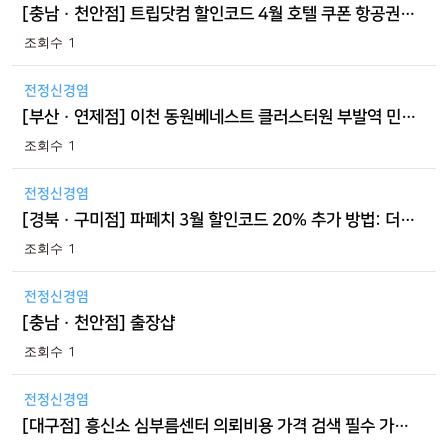
[충남 · 천안점] 트립닷컴 할인코드 4월 호텔 쿠폰 항공권 후기 국내 일본 적용방법
1
전정신경염
[부산 · 연제점] 이천 동원베네스트 클러스터원 부발역 민간임대아파트 분양 정보 초지리 10년 살아보고 결정할 수 있는 모델하우…
1
전정신경염
[경북 · 구미점] 파페치 3월 할인코드 20% 추가 방법: 더 로우 인디아 백 관부가세 포함가 정리
1
전정신경염
[충남 · 천안점] 출장샵
1
전정신경염
[대구점] 흥신소 심부름센터 의뢰비용 가격 검색 필수 가이드