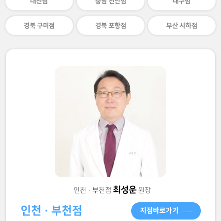
대전점
충남 천안점
대구점
경북 구미점
경북 포항점
부산 사하점
최성운
인천 · 부천점
원장
인천 · 부천점
지점바로가기