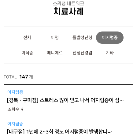
소리청 네트워크
치료사례
전체
이명
돌발성난청
어지럼증
이석증
메니에르
전정신경염
기타
147
TOTAL
개
어지럼증
[경북 · 구미점] 스트레스 많이 받고 나서 어지럼증이 심해졌어요
4
어지럼증
[대구점] 1년에 2~3회 정도 어지럼증이 발생합니다