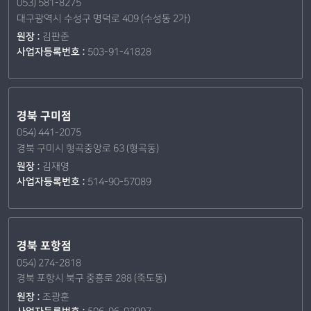
053) 581-8275
대구광역시 수성구 명덕로 409 (수성동 2가)
원장 :
김판준
사업자등록번호 :
503-91-41828
경북 구미점
054) 441-2075
경북 구미시 형곡중앙로 63 (형곡동)
원장 :
김재영
사업자등록번호 :
514-90-57089
경북 포항점
054) 274-2818
경북 포항시 북구 중흥로 288 (죽도동)
원장 :
조광훈