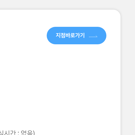
지점바로가기
 ~ 오후 9시
시 30분