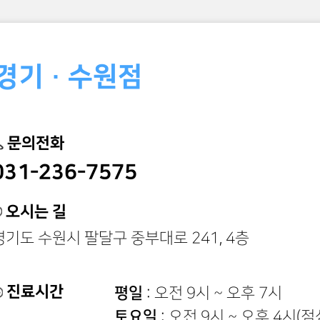
인천 · 부천점
문의전화
032-322-2075
오시는 길
경기도 부천시 신흥로 228
진료시간
월/목(야간진료)
: 오전 9시 30분
화/금
: 오전 9시 30분 ~ 오후 6