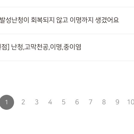
돌발성난청이 회복되지 않고 이명까지 생겼어요
수원점] 난청,고막천공,이명,중이염
다음
맨끝
2
3
4
5
6
7
8
9
1
1