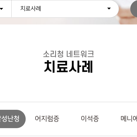
치료사례
소리청 네트워크
치료사례
발성난청
어지럼증
이석증
메니