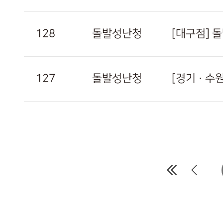
128
돌발성난청
[대구점] 
127
돌발성난청
[경기 · 