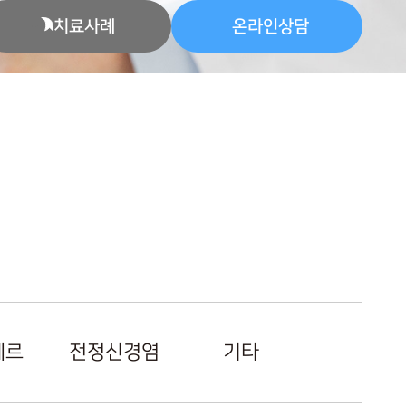
치료사례
온라인상담
에르
전정신경염
기타