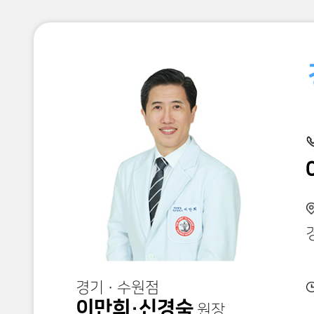
최성운
인천 · 부천점
원장