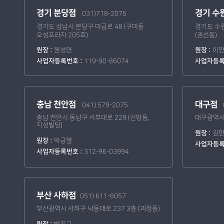
경기 분당점
경기 수
031)718-2075
경기도 성남시 분당구 미금로 48 (구미동
경기도 수원
오성프라자 205호)
(권선동)
원장 :
원성연
원장 :
이
사업자등록번호 :
119-90-86074
사업자등록
충남 천안점
대구점
041) 579-2075
충남 천안시 동남구 서부대로 229 (신방동,
대구광역시 
지성빌딩)
원장 :
김
원장 :
박긍열
사업자등록
사업자등록번호 :
312-96-03994
부산 사하점
051) 611-8057
부산광역시 사하구 낙동대로 237 3층 (괴정동)
원장 :
박진구