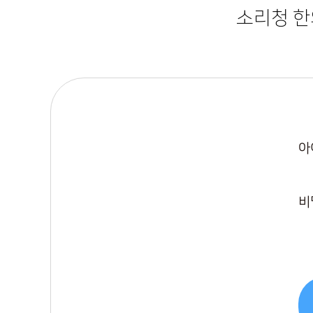
소리청 
아
비