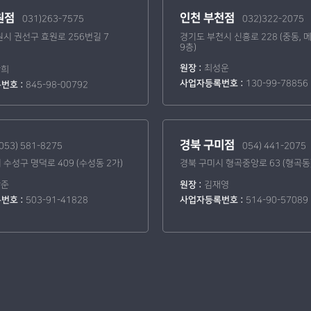
원점
인천 부천점
031)263-7575
032)322-2075
시 권선구 효원로 256번길 7
경기도 부천시 신흥로 228 (중동,
9층)
원장 :
최성운
만희
사업자등록번호 :
130-99-78856
번호 :
845-98-00792
경북 구미점
053) 581-8275
054) 441-2075
수성구 명덕로 409 (수성동 2가)
경북 구미시 형곡중앙로 63 (형곡동
판준
원장 :
김재영
번호 :
503-91-41828
사업자등록번호 :
514-90-57089