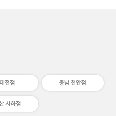
대전점
충남 천안점
산 사하점