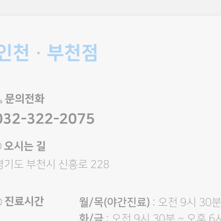
인천 · 부천점
문의전화
032-322-2075
오시는 길
경기도 부천시 신흥로 228
진료시간
월/목(야간진료)
: 오전 9시 30분
화/금
: 오전 9시 30분 ~ 오후 6