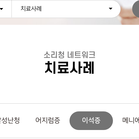
치료사례
소리청 네트워크
치료사례
이석증
발성난청
어지럼증
메니