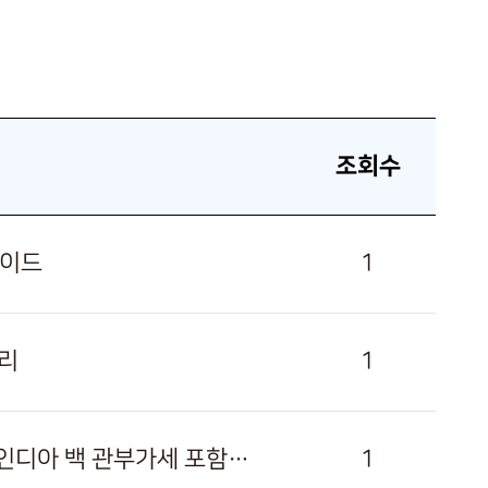
조회수
가이드
1
정리
1
[경기 · 수원점] 파페치 3월 할인코드 20% 추가 방법: 더 로우 인디아 백 관부가세 포함가 정리
1