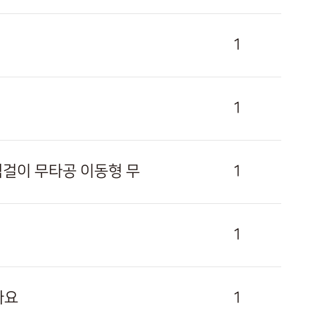
1
1
 벽걸이 무타공 이동형 무
1
1
까요
1