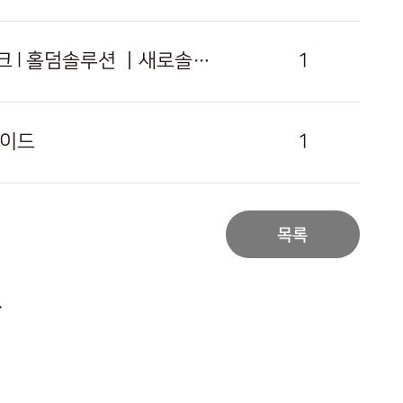
[충남 · 천안점] 카지노솔루션 l 토지노솔루션 l 정품알 l 아너링크 l 홀덤솔루션 ㅣ새로솔루션 l 성피전용
1
가이드
1
목록