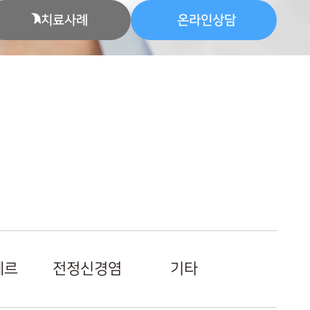
치료사례
온라인상담
에르
전정신경염
기타