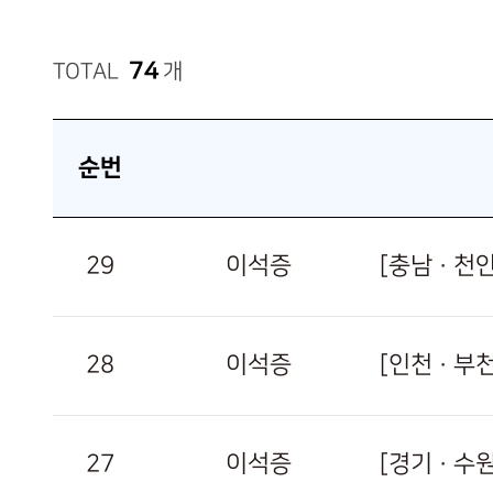
74
TOTAL
개
순번
29
이석증
[충남 · 
28
이석증
[인천 · 
27
이석증