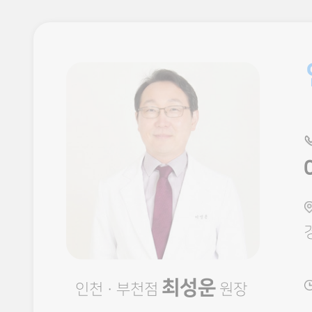
최성운
인천 · 부천점
원장