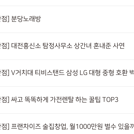
천안점] 분당노래방
천안점] 대전흥신소 탐정사무소 상간녀 혼내준 사연
천안점] V거치대 티비스탠드 삼성 LG 대형 중형 호환
안점] 싸고 똑똑하게 가전렌탈 하는 꿀팁 TOP3
천안점] 프랜차이즈 술집창업, 월1000만원 벌수 있을