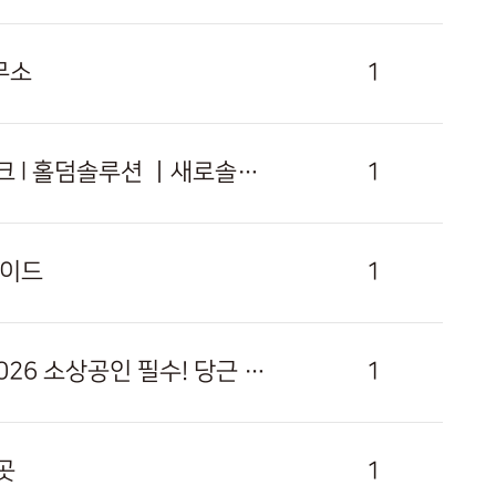
무소
1
[충남 · 천안점] 카지노솔루션 l 토지노솔루션 l 정품알 l 아너링크 l 홀덤솔루션 ㅣ새로솔루션 l 성피전용
1
가이드
1
[경북 · 포항점] 당근 첫 광고 지원금 1만원 받는 방법 총정리 2026 소상공인 필수! 당근 첫 광고 지원금 1만원 받는 꿀…
1
곳
1