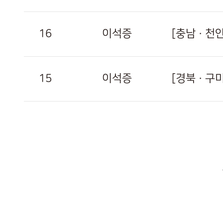
16
이석증
15
이석증
[경북 · 
이전
다음
맨끝