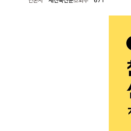
언론사
새전북신문
조회수
671