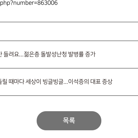
s.php?number=863006
안 들려요...젊은층 돌발성난청 발병률 증가
돌릴 때마다 세상이 빙글빙글...이석증의 대표 증상
목록